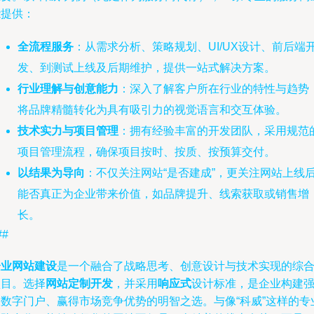
能提供：
全流程服务
：从需求分析、策略规划、UI/UX设计、前后端
发、到测试上线及后期维护，提供一站式解决方案。
行业理解与创意能力
：深入了解客户所在行业的特性与趋势
将品牌精髓转化为具有吸引力的视觉语言和交互体验。
技术实力与项目管理
：拥有经验丰富的开发团队，采用规范
项目管理流程，确保项目按时、按质、按预算交付。
以结果为导向
：不仅关注网站“是否建成”，更关注网站上线
能否真正为企业带来价值，如品牌提升、线索获取或销售增
长。
##
企业网站建设
是一个融合了战略思考、创意设计与技术实现的综
项目。选择
网站定制开发
，并采用
响应式
设计标准，是企业构建
大数字门户、赢得市场竞争优势的明智之选。与像“科威”这样的专