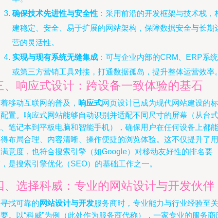
确保技术先进性与安全性
：采用前沿的开发框架与技术栈，
建稳定、安全、易于扩展的网站架构，保障数据安全与长期
营的灵活性。
实现与现有系统无缝集成
：可与企业内部的CRM、ERP系统
或第三方营销工具对接，打通数据孤岛，提升整体运营效率
三、响应式设计：跨设备一致体验的基石
随着移动互联网的普及，
响应式
网页设计已成为现代网站建设的
准配置。响应式网站能够自动识别并适配不同尺寸的屏幕（从台
机、笔记本到平板电脑和智能手机），确保用户在任何设备上都
获得布局合理、内容清晰、操作便捷的浏览体验。这不仅提升了
满意度，也符合搜索引擎（如Google）对移动友好性的排名要
求，是搜索引擎优化（SEO）的基础工作之一。
四、选择科威：专业的网站设计与开发伙伴
在寻找可靠的
网站设计与开发
服务商时，专业能力与行业经验至
重要。以“科威”为例（此处作为服务商代称），一家专业的服务商