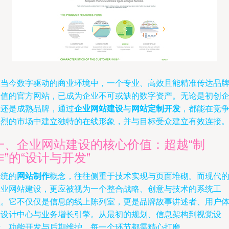
在当今数字驱动的商业环境中，一个专业、高效且能精准传达品
价值的官方网站，已成为企业不可或缺的数字资产。无论是初创
业还是成熟品牌，通过
企业网站建设
与
网站定制开发
，都能在竞
激烈的市场中建立独特的在线形象，并与目标受众建立有效连接
一、企业网站建设的核心价值：超越“制
作”的“设计与开发”
传统的
网站制作
概念，往往侧重于技术实现与页面堆砌。而现代
企业网站建设，更应被视为一个整合战略、创意与技术的系统工
程。它不仅仅是信息的线上陈列室，更是品牌故事讲述者、用户
验设计中心与业务增长引擎。从最初的规划、信息架构到视觉设
计、功能开发与后期维护，每一个环节都需精心打磨。