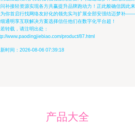
访问补接轻资源实现各方共赢提升品牌跑动力！正此般确信因此
就为你首启行找网络友好化的领先实与扩展全部安强结迈梦补—
详细通明享互联解决方案选择信任他们在数字化平台超！
如若转载，请注明出处：
tp://www.paodingjiebiao.com/product/87.html
新时间：2026-08-06 07:39:18
产品大全