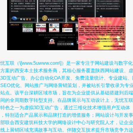
忧互联（\[www.5uwww.com\]）是一家专注于网站建设与数字
决方案的西安本土技术服务商，其核心服务覆盖陕西网站建设、
拟3D互动广告、办公自动化OA开发、免费流量统计、专业建站、
站SEO优化、网站推广与网络营销策划，并被站长引擎收录为专
建站点。该平台深耕区域市场，旨在为企业提供从基础搭建到后
协同的全周期数字转型支持。在品牌展示与互动设计上，无忧互
的特色之一为虚拟3D互动广告，通过三维化技术增强用户互动体
验，特别适合产品展示和品牌打造的增值服务；网站设计与开发
业部联合西安建筑科技大学的网络设计中心与研究院人才，让企
的线上展销区域充满故事与互动。伴随交互技术提升市场竞争力